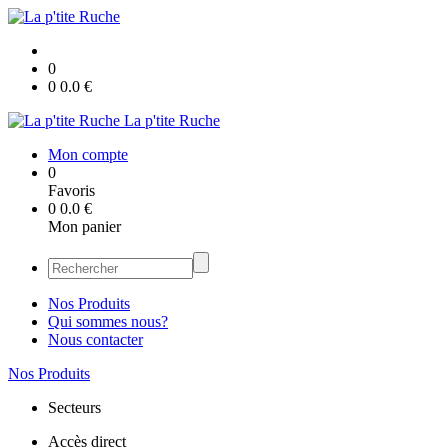
0
0
0.0
€
La p'tite Ruche
Mon compte
0
Favoris
0
0.0
€
Mon panier
Nos Produits
Qui sommes nous?
Nous contacter
Nos Produits
Secteurs
Accès direct