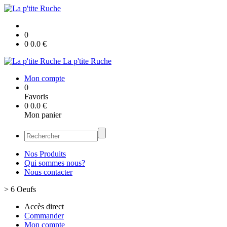
0
0
0.0
€
La p'tite Ruche
Mon compte
0
Favoris
0
0.0
€
Mon panier
Nos Produits
Qui sommes nous?
Nous contacter
>
6 Oeufs
Accès direct
Commander
Mon compte