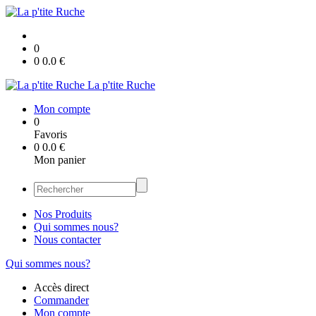
0
0
0.0
€
La p'tite Ruche
Mon compte
0
Favoris
0
0.0
€
Mon panier
Nos Produits
Qui sommes nous?
Nous contacter
Qui sommes nous?
Accès direct
Commander
Mon compte