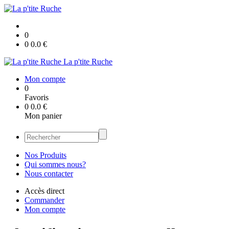
0
0
0.0
€
La p'tite Ruche
Mon compte
0
Favoris
0
0.0
€
Mon panier
Nos Produits
Qui sommes nous?
Nous contacter
Accès direct
Commander
Mon compte