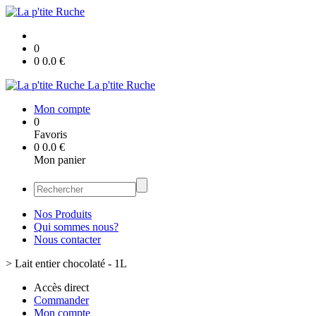
0
0
0.0
€
La p'tite Ruche
Mon compte
0
Favoris
0
0.0
€
Mon panier
Nos Produits
Qui sommes nous?
Nous contacter
>
Lait entier chocolaté - 1L
Accès direct
Commander
Mon compte