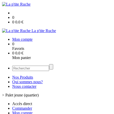
0
0
0.0
€
La p'tite Ruche
Mon compte
0
Favoris
0
0.0
€
Mon panier
Nos Produits
Qui sommes nous?
Nous contacter
>
Palet jeune (quartier)
Accès direct
Commander
Mon compte