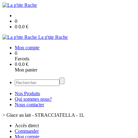
0
0
0.0
€
La p'tite Ruche
Mon compte
0
Favoris
0
0.0
€
Mon panier
Nos Produits
Qui sommes nous?
Nous contacter
>
Glace au lait - STRACCIATELLA - 1L
Accès direct
Commander
Mon compte