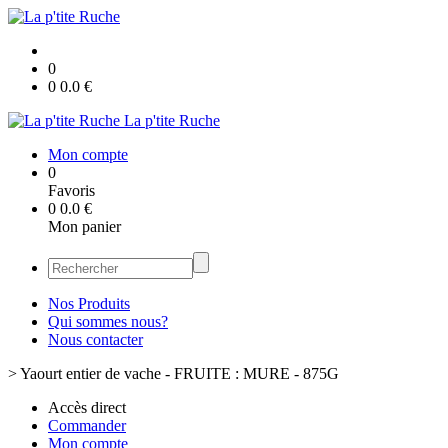
0
0
0.0
€
La p'tite Ruche
Mon compte
0
Favoris
0
0.0
€
Mon panier
Nos Produits
Qui sommes nous?
Nous contacter
>
Yaourt entier de vache - FRUITE : MURE - 875G
Accès direct
Commander
Mon compte