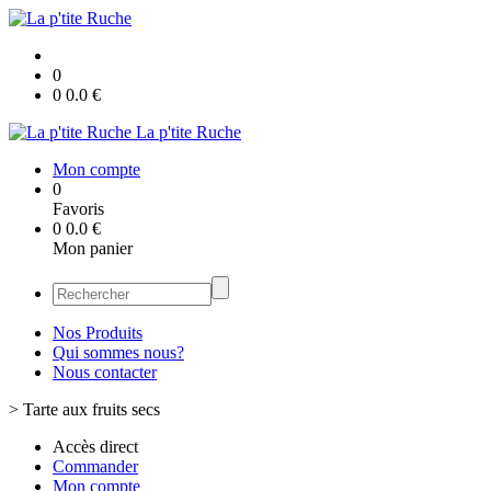
0
0
0.0
€
La p'tite Ruche
Mon compte
0
Favoris
0
0.0
€
Mon panier
Nos Produits
Qui sommes nous?
Nous contacter
>
Tarte aux fruits secs
Accès direct
Commander
Mon compte