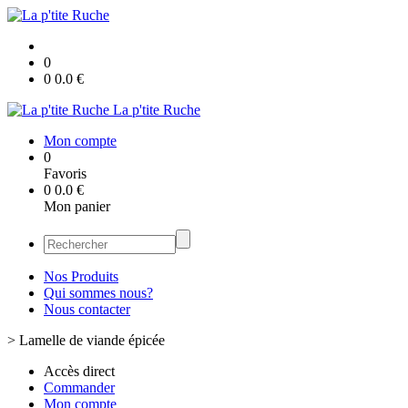
0
0
0.0
€
La p'tite Ruche
Mon compte
0
Favoris
0
0.0
€
Mon panier
Nos Produits
Qui sommes nous?
Nous contacter
>
Lamelle de viande épicée
Accès direct
Commander
Mon compte