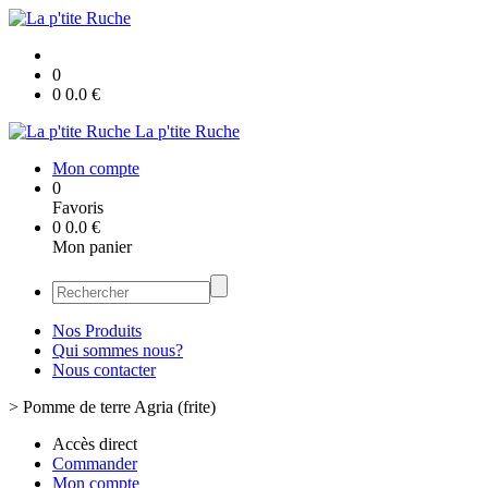
0
0
0.0
€
La p'tite Ruche
Mon compte
0
Favoris
0
0.0
€
Mon panier
Nos Produits
Qui sommes nous?
Nous contacter
>
Pomme de terre Agria (frite)
Accès direct
Commander
Mon compte