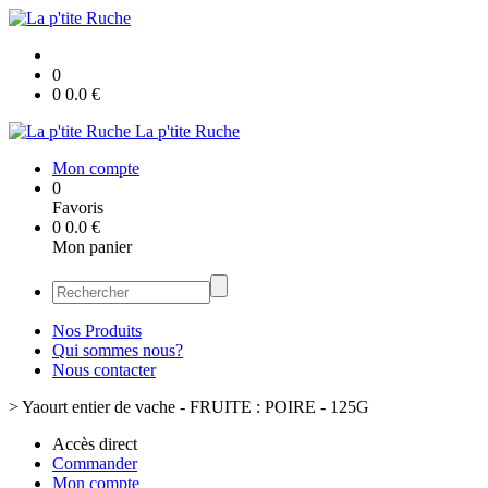
0
0
0.0
€
La p'tite Ruche
Mon compte
0
Favoris
0
0.0
€
Mon panier
Nos Produits
Qui sommes nous?
Nous contacter
>
Yaourt entier de vache - FRUITE : POIRE - 125G
Accès direct
Commander
Mon compte