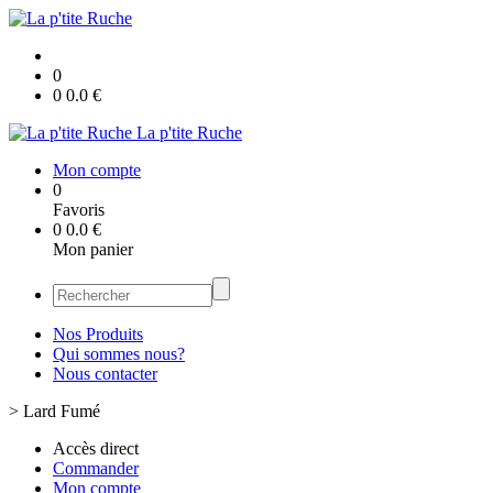
0
0
0.0
€
La p'tite Ruche
Mon compte
0
Favoris
0
0.0
€
Mon panier
Nos Produits
Qui sommes nous?
Nous contacter
>
Lard Fumé
Accès direct
Commander
Mon compte