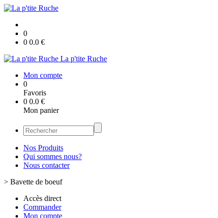
0
0
0.0
€
La p'tite Ruche
Mon compte
0
Favoris
0
0.0
€
Mon panier
Nos Produits
Qui sommes nous?
Nous contacter
>
Bavette de boeuf
Accès direct
Commander
Mon compte