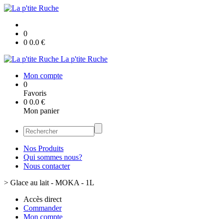
0
0
0.0
€
La p'tite Ruche
Mon compte
0
Favoris
0
0.0
€
Mon panier
Nos Produits
Qui sommes nous?
Nous contacter
>
Glace au lait - MOKA - 1L
Accès direct
Commander
Mon compte