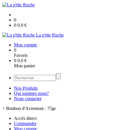
0
0
0.0
€
La p'tite Ruche
Mon compte
0
Favoris
0
0.0
€
Mon panier
Nos Produits
Qui sommes nous?
Nous contacter
>
Bonbon d'Acremont - 75gr
Accès direct
Commander
Mon compte