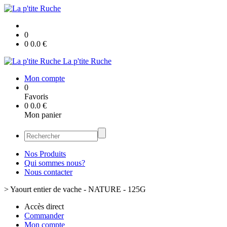
0
0
0.0
€
La p'tite Ruche
Mon compte
0
Favoris
0
0.0
€
Mon panier
Nos Produits
Qui sommes nous?
Nous contacter
>
Yaourt entier de vache - NATURE - 125G
Accès direct
Commander
Mon compte