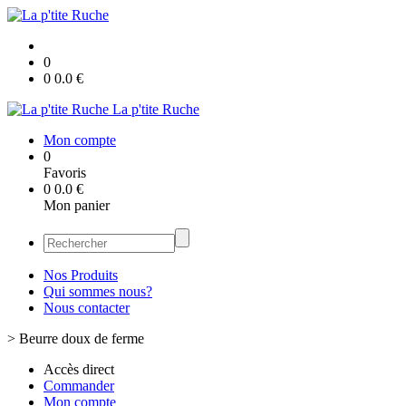
0
0
0.0
€
La p'tite Ruche
Mon compte
0
Favoris
0
0.0
€
Mon panier
Nos Produits
Qui sommes nous?
Nous contacter
>
Beurre doux de ferme
Accès direct
Commander
Mon compte