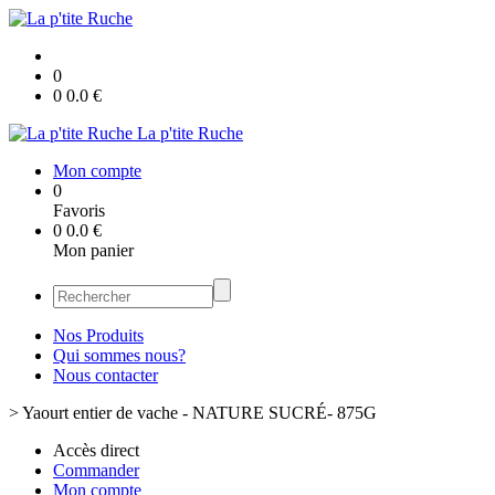
0
0
0.0
€
La p'tite Ruche
Mon compte
0
Favoris
0
0.0
€
Mon panier
Nos Produits
Qui sommes nous?
Nous contacter
>
Yaourt entier de vache - NATURE SUCRÉ- 875G
Accès direct
Commander
Mon compte