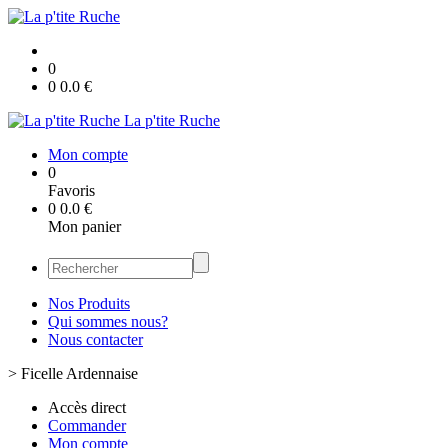
0
0
0.0
€
La p'tite Ruche
Mon compte
0
Favoris
0
0.0
€
Mon panier
Nos Produits
Qui sommes nous?
Nous contacter
>
Ficelle Ardennaise
Accès direct
Commander
Mon compte