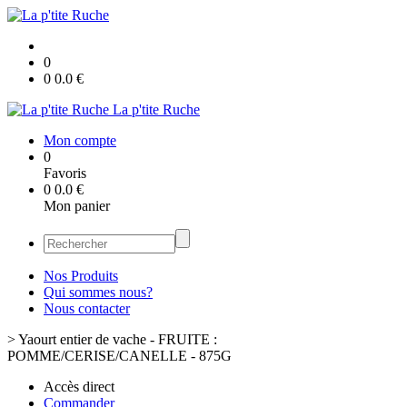
0
0
0.0
€
La p'tite Ruche
Mon compte
0
Favoris
0
0.0
€
Mon panier
Nos Produits
Qui sommes nous?
Nous contacter
>
Yaourt entier de vache - FRUITE :
POMME/CERISE/CANELLE - 875G
Accès direct
Commander