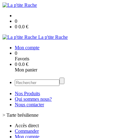
0
0
0.0
€
La p'tite Ruche
Mon compte
0
Favoris
0
0.0
€
Mon panier
Nos Produits
Qui sommes nous?
Nous contacter
>
Tarte brésilienne
Accès direct
Commander
Mon compte