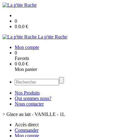
0
0
0.0
€
La p'tite Ruche
Mon compte
0
Favoris
0
0.0
€
Mon panier
Nos Produits
Qui sommes nous?
Nous contacter
>
Glace au lait - VANILLE - 1L
Accès direct
Commander
Mon compte