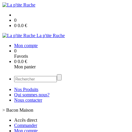
0
0
0.0
€
La p'tite Ruche
Mon compte
0
Favoris
0
0.0
€
Mon panier
Nos Produits
Qui sommes nous?
Nous contacter
>
Bacon Maison
Accès direct
Commander
Mon compte