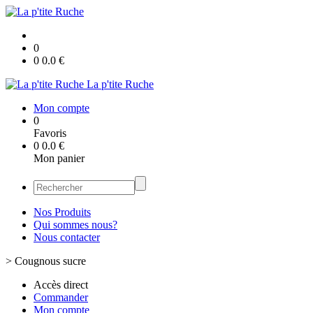
0
0
0.0
€
La p'tite Ruche
Mon compte
0
Favoris
0
0.0
€
Mon panier
Nos Produits
Qui sommes nous?
Nous contacter
>
Cougnous sucre
Accès direct
Commander
Mon compte