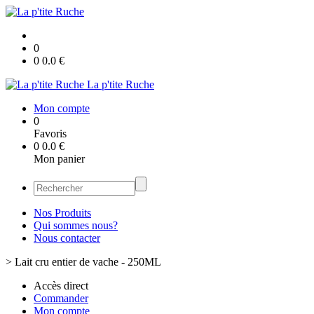
0
0
0.0
€
La p'tite Ruche
Mon compte
0
Favoris
0
0.0
€
Mon panier
Nos Produits
Qui sommes nous?
Nous contacter
>
Lait cru entier de vache - 250ML
Accès direct
Commander
Mon compte