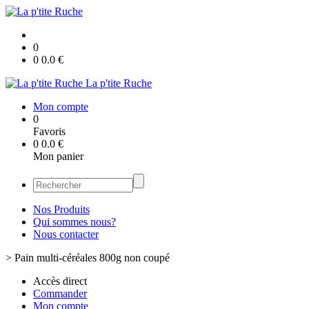
0
0
0.0
€
La p'tite Ruche
Mon compte
0
Favoris
0
0.0
€
Mon panier
Nos Produits
Qui sommes nous?
Nous contacter
>
Pain multi-céréales 800g non coupé
Accès direct
Commander
Mon compte