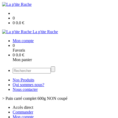
0
0
0.0
€
La p'tite Ruche
Mon compte
0
Favoris
0
0.0
€
Mon panier
Nos Produits
Qui sommes nous?
Nous contacter
>
Pain carré complet 600g NON coupé
Accès direct
Commander
Mon compte