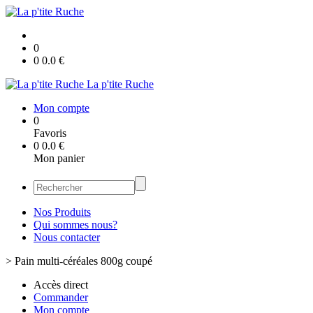
0
0
0.0
€
La p'tite Ruche
Mon compte
0
Favoris
0
0.0
€
Mon panier
Nos Produits
Qui sommes nous?
Nous contacter
>
Pain multi-céréales 800g coupé
Accès direct
Commander
Mon compte