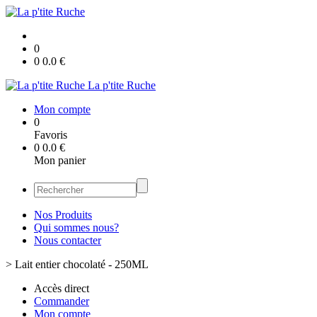
0
0
0.0
€
La p'tite Ruche
Mon compte
0
Favoris
0
0.0
€
Mon panier
Nos Produits
Qui sommes nous?
Nous contacter
>
Lait entier chocolaté - 250ML
Accès direct
Commander
Mon compte