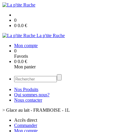
0
0
0.0
€
La p'tite Ruche
Mon compte
0
Favoris
0
0.0
€
Mon panier
Nos Produits
Qui sommes nous?
Nous contacter
>
Glace au lait - FRAMBOISE - 1L
Accès direct
Commander
Mon compte