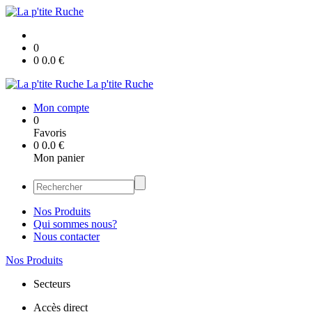
0
0
0.0
€
La p'tite Ruche
Mon compte
0
Favoris
0
0.0
€
Mon panier
Nos Produits
Qui sommes nous?
Nous contacter
Nos Produits
Secteurs
Accès direct