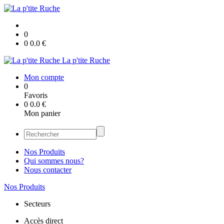
0
0
0.0
€
La p'tite Ruche
Mon compte
0
Favoris
0
0.0
€
Mon panier
Nos Produits
Qui sommes nous?
Nous contacter
Nos Produits
Secteurs
Accès direct