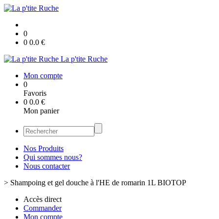
0
0
0.0
€
La p'tite Ruche
Mon compte
0
Favoris
0
0.0
€
Mon panier
Nos Produits
Qui sommes nous?
Nous contacter
>
Shampoing et gel douche à l'HE de romarin 1L BIOTOP
Accès direct
Commander
Mon compte