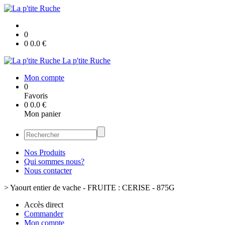
0
0
0.0
€
La p'tite Ruche
Mon compte
0
Favoris
0
0.0
€
Mon panier
Nos Produits
Qui sommes nous?
Nous contacter
>
Yaourt entier de vache - FRUITE : CERISE - 875G
Accès direct
Commander
Mon compte