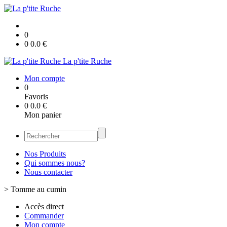
0
0
0.0
€
La p'tite Ruche
Mon compte
0
Favoris
0
0.0
€
Mon panier
Nos Produits
Qui sommes nous?
Nous contacter
>
Tomme au cumin
Accès direct
Commander
Mon compte