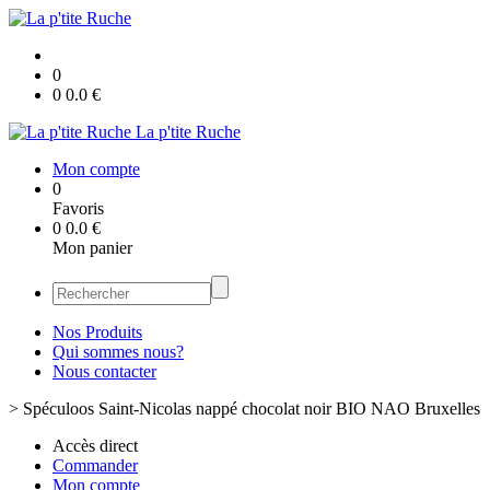
0
0
0.0
€
La p'tite Ruche
Mon compte
0
Favoris
0
0.0
€
Mon panier
Nos Produits
Qui sommes nous?
Nous contacter
>
Spéculoos Saint-Nicolas nappé chocolat noir BIO NAO Bruxelles
Accès direct
Commander
Mon compte