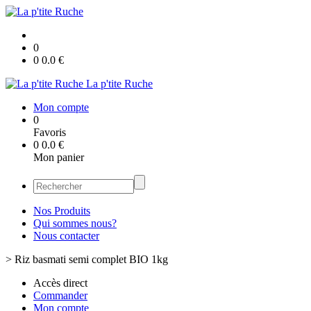
0
0
0.0
€
La p'tite Ruche
Mon compte
0
Favoris
0
0.0
€
Mon panier
Nos Produits
Qui sommes nous?
Nous contacter
>
Riz basmati semi complet BIO 1kg
Accès direct
Commander
Mon compte