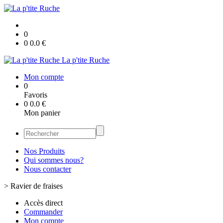
0
0
0.0
€
La p'tite Ruche
Mon compte
0
Favoris
0
0.0
€
Mon panier
Nos Produits
Qui sommes nous?
Nous contacter
>
Ravier de fraises
Accès direct
Commander
Mon compte