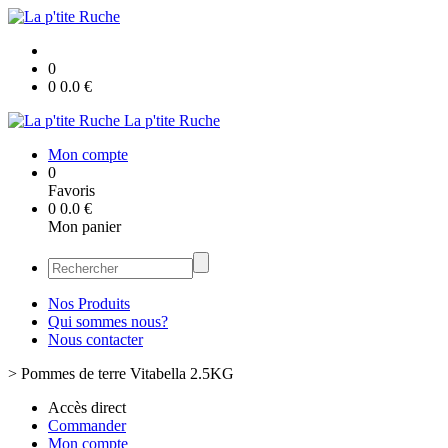
0
0
0.0
€
La p'tite Ruche
Mon compte
0
Favoris
0
0.0
€
Mon panier
Nos Produits
Qui sommes nous?
Nous contacter
>
Pommes de terre Vitabella 2.5KG
Accès direct
Commander
Mon compte