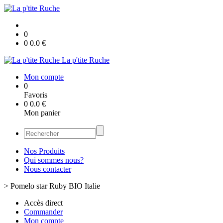
0
0
0.0
€
La p'tite Ruche
Mon compte
0
Favoris
0
0.0
€
Mon panier
Nos Produits
Qui sommes nous?
Nous contacter
>
Pomelo star Ruby BIO Italie
Accès direct
Commander
Mon compte