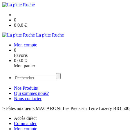
0
0
0.0
€
La p'tite Ruche
Mon compte
0
Favoris
0
0.0
€
Mon panier
Nos Produits
Qui sommes nous?
Nous contacter
>
Pâtes aux oeufs MACARONI Les Pieds sur Terre Luzery BIO 500
Accès direct
Commander
Mon compte