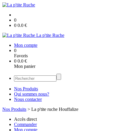
0
0
0.0
€
La p'tite Ruche
Mon compte
0
Favoris
0
0.0
€
Mon panier
Nos Produits
Qui sommes nous?
Nous contacter
Nos Produits
>
La p'tite ruche Houffalize
Accès direct
Commander
Mon compte