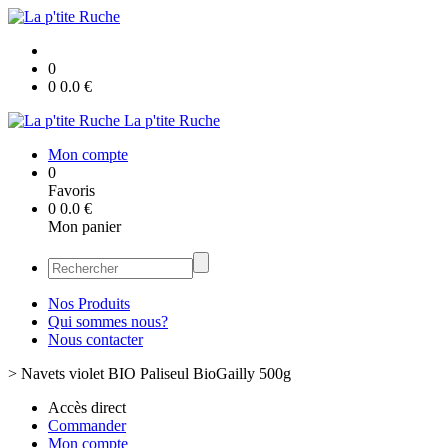
0
0
0.0
€
La p'tite Ruche
Mon compte
0
Favoris
0
0.0
€
Mon panier
Nos Produits
Qui sommes nous?
Nous contacter
>
Navets violet BIO Paliseul BioGailly 500g
Accès direct
Commander
Mon compte