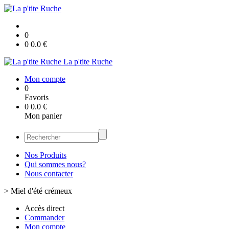
0
0
0.0
€
La p'tite Ruche
Mon compte
0
Favoris
0
0.0
€
Mon panier
Nos Produits
Qui sommes nous?
Nous contacter
>
Miel d'été crémeux
Accès direct
Commander
Mon compte