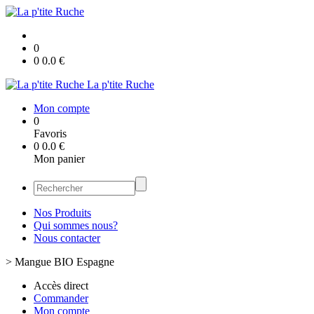
0
0
0.0
€
La p'tite Ruche
Mon compte
0
Favoris
0
0.0
€
Mon panier
Nos Produits
Qui sommes nous?
Nous contacter
>
Mangue BIO Espagne
Accès direct
Commander
Mon compte