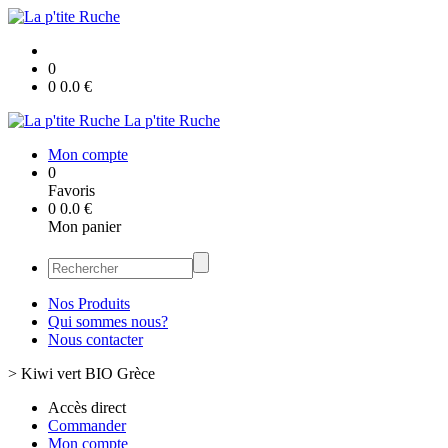
0
0
0.0
€
La p'tite Ruche
Mon compte
0
Favoris
0
0.0
€
Mon panier
Nos Produits
Qui sommes nous?
Nous contacter
>
Kiwi vert BIO Grèce
Accès direct
Commander
Mon compte