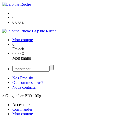
0
0
0.0
€
La p'tite Ruche
Mon compte
0
Favoris
0
0.0
€
Mon panier
Nos Produits
Qui sommes nous?
Nous contacter
>
Gingembre BIO 100g
Accès direct
Commander
Mon compte