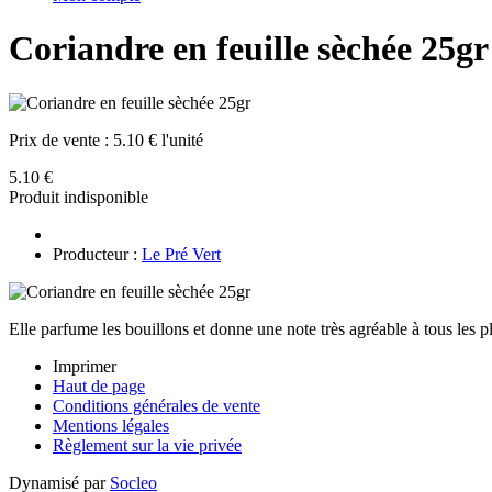
Coriandre en feuille sèchée 25gr
Prix de vente :
5.10 € l'unité
5.10 €
Produit indisponible
Producteur :
Le Pré Vert
Elle parfume les bouillons et donne une note très agréable à tous les pl
Imprimer
Haut de page
Conditions générales de vente
Mentions légales
Règlement sur la vie privée
Dynamisé par
Socleo