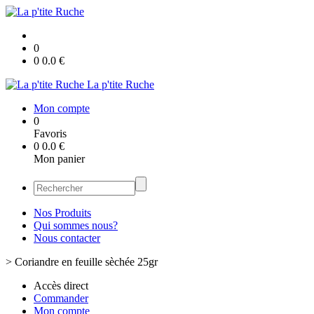
0
0
0.0
€
La p'tite Ruche
Mon compte
0
Favoris
0
0.0
€
Mon panier
Nos Produits
Qui sommes nous?
Nous contacter
>
Coriandre en feuille sèchée 25gr
Accès direct
Commander
Mon compte