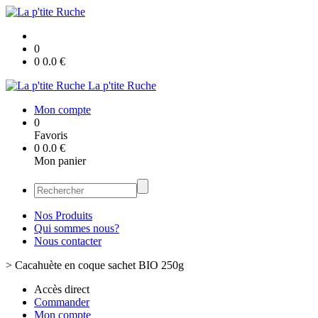
0
0
0.0
€
La p'tite Ruche
Mon compte
0
Favoris
0
0.0
€
Mon panier
Nos Produits
Qui sommes nous?
Nous contacter
>
Cacahuète en coque sachet BIO 250g
Accès direct
Commander
Mon compte